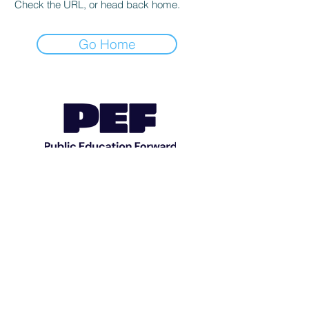
Check the URL, or head back home.
Go Home
© 2023 Fundación de Educación
Pública. Reservados todos los
derechos.
Condado de Hamilton, Tennessee |
mstone@pefchattanooga.org
| @VWeLabs